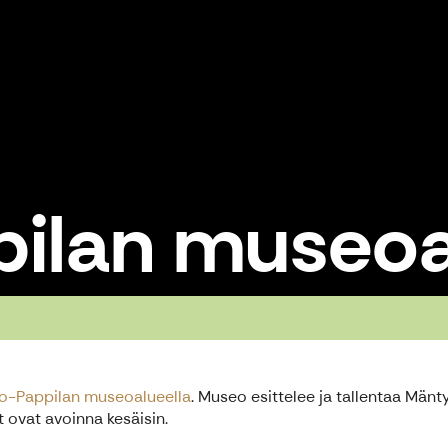
pilan museo
so-Pappilan museoalueella
. Museo esittelee ja tallentaa Mänty
 ovat avoinna kesäisin.