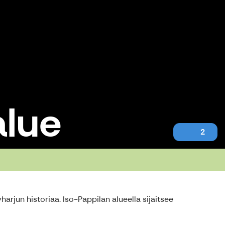
alue
2
harjun historiaa. Iso-Pappilan alueella sijaitsee