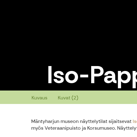
Iso-Pap
Iso-Pappilan museoalue
Kuvaus
Kuvat (2)
Mäntyharjun museon näyttelytilat sijaitsevat
I
myös Veteraanipuisto ja Korsumuseo. Näyttelyt