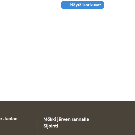
Näytä isot kuvat
e Juolas
Mökki järven rannalla
Sijainti