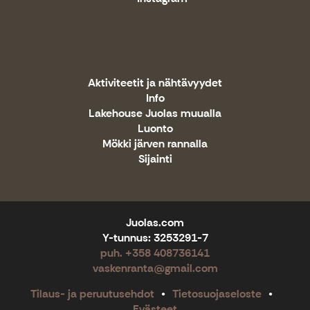
Aktiviteetit ja nähtävyydet
Info
Lakehouse Juolas muualla
Luonto
Mökki järven rannalla
Sijainti
Juolas.com
Y-tunnus: 3253291-7
puh. +358 408736141
vaskenranta@gmail.com
Tilaus- ja peruutusehdot
Tietosuojaseloste
Evästeet